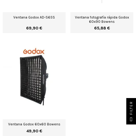
Ventana Godox AD-S65S
Ventana fotografía rápida Godox
60x90 Bowens
69,90 €
65,88 €
R
F
I
L
T
E
Ventana Godox 60x60 Bowens
49,90 €