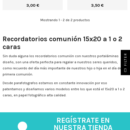
3,00 €
3,50 €
Mostrando 1 - 2 de 2 productos
Recordatorios comunión 15x20 a 1 o 2
caras
R
Sin duda alguna los recordatorios comunión con nuestros portaláminas
diseño, son una oferta perfecta para regalar a nuestros seres queridos,
F
I
L
T
E
como recuerdo del día más importante de nuestros hijo o hija en el día de su
primera comunión.
Desde parafotografos estamos en constante innovación por eso
patentamos y diseñamos varios modelos entre los que está el 15x20 a 1 o 2
caras, en papel fotográfico alta calidad.
REGÍSTRATE EN
NUESTRA TIENDA