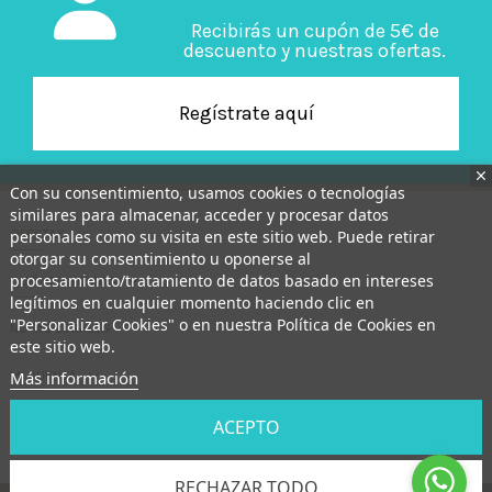
Recibirás un cupón de 5€ de
descuento y nuestras ofertas.
Regístrate aquí
Con su consentimiento, usamos cookies o tecnologías
similares para almacenar, acceder y procesar datos
personales como su visita en este sitio web. Puede retirar
OFERTAS
otorgar su consentimiento u oponerse al
procesamiento/tratamiento de datos basado en intereses
QUIÉNES SOMOS
legítimos en cualquier momento haciendo clic en
"Personalizar Cookies" o en nuestra Política de Cookies en
NOTAS LEGALES
este sitio web.
Más información
MI CUENTA
INFORMACIÓN DE LA TIENDA
ACEPTO
RECHAZAR TODO